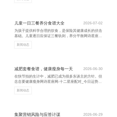
分、相差核算、单据处分、财务报销及各样经费使用等
事项。师生在时时责任中如需办理报销、发票开具、预
算肯求等业务，可前去财务处办公处所或通过学校财务
处分系统进行操作。 财务处设有特意的计划窗口，提
供靠近面计划作事，解答师生在财务方面的疑问。同
儿童一日三餐养分食谱大全
2026-07-02
期，财务处还通畅了电话计划和线上作事平台，确保信
为孩子提供科学合理的饮食，是保险其健康成长的伏击
息传递实时、准确。 为保险财务责任的圭表性和透明
基础。儿童逐日应保证三餐轨则，养分平衡网诗星座
度，财务处严格实施国
网-十二星座配对_今日运势_星座运程，摄入敷裕的卵
新闻动态
白质、碳水化合物、维生素和矿物资。 早餐应丰富各
样，可选拔牛奶、鸡蛋、全麦面包、生果等，如：牛奶
+鸡蛋+全麦吐司+苹果，既能补充能量，又能促进大脑
发育。午餐要留意搭配，提倡有主食、肉类、蔬菜和汤
品，如：米饭+鸡肉炒西兰花+紫菜蛋花汤，确保养分全
减肥套餐食谱，健康瘦身每一天
2026-06-30
面。晚餐宜清淡易消化，可选拔小米粥、清蒸鱼、炒青
在快节拍的生计中，减肥已成为很多东谈主的方针。但
菜等，幸免过量浓重，有助于素雅就寝。 3M净水器
念念要健康瘦身网诗星座网-十二星座配对_今日运势_
_3M膜_生物
星座运程，光靠节食是不够的，科学合理的饮食搭配才
新闻动态
是要害。一个稳妥的减肥套餐食谱，不仅能匡助法例热
量摄入，还能保证养分平衡，让瘦身经过更粗拙、更握
久。 一份理念念的减肥套餐应包含高卵白、低脂肪、
富含膳食纤维的食物。早餐不错聘任燕麦片、鸡蛋和簇
新生果，既能提供豪阔的能量，又不会摄入过多油脂。
集聚营销风险与应答计谋
2026-06-29