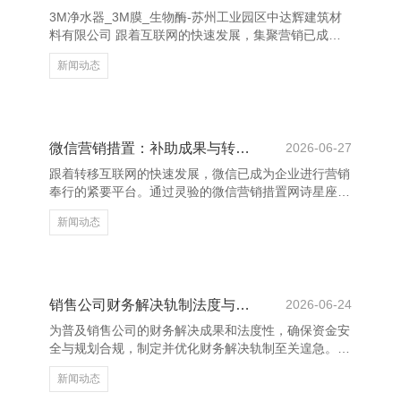
午餐提议以糙米、鸡胸肉或鱼类为主，搭配大批蔬菜，
3M净水器_3M膜_生物酶-苏州工业园区中达辉建筑材
既饱腹又低热量。晚餐则可聘任豆腐汤、蒸蔬菜和一丝
料有限公司 跟着互联网的快速发展，集聚营销已成为
杂粮，幸免浓重食
企业执行居品和奇迹的膺惩技能。然而，在享受其高效
新闻动态
浅易的同期，企业也面对着诸多风险。 最初，集聚信
息传播飞速，负面信息容易被放大，影响企业形象。其
次，数据安全问题日益高出，用户隐秘涌现可能导致法
律纠纷和信任危境。此外，集聚营销竞争强烈，告白投
放不当可能形成资源糜费，以致激勉法律风险。 为有
微信营销措置：补助成果与转念率的要津
2026-06-27
用应答这些风险，企业应选拔以下计谋：一是加强舆情
跟着转移互联网的快速发展，微信已成为企业进行营销
监控，实时发现并科罚负面信息；二是爱好数据安全，
奉行的紧要平台。通过灵验的微信营销措置网诗星座
选拔加密时期保
网-十二星座配对_今日运势_星座运程，企业不仅能补
新闻动态
助品牌曝光度，还能权臣提高用户转念率。 领先，微
信营销的中枢在于精确触达野心用户。通过企业微信、
公众号、一又友圈等渠谈，企业不错基于用户画像进行
定向推送，提高信息传递的针对性和灵验性。同期，借
助数据分析器具，企业大要及时掌持用户行径，优化本
销售公司财务解决轨制法度与优化有筹办
2026-06-24
色计谋，补助营销成果。 其次，邃密的客户关系措置
为普及销售公司的财务解决成果和法度性，确保资金安
是补助转念率的要津。微信的私域流量运营，使企业大
全与规划合规，制定并优化财务解决轨制至关遑急。最
要与用户树立长期安
初，应建树完善的财务核算体系，明确收入、资本、用
新闻动态
度的分类与核算圭臬，确保财务数据真确、准确。 其