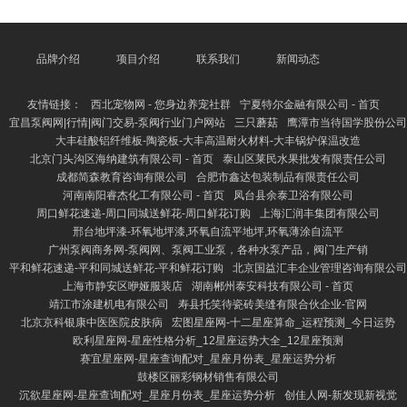
次，强化预算解决，蚁集销售倡导制定合理的进出预
算，加强现实监控，提高资源使用成果。同期，完善里
面审计机制，如期对财务过程进行审查，堤防风险，保
险公司钞票安全。 此外，股东财务信息化缔造，引入
品牌介绍
项目介绍
联系我们
新闻动态
财务解决软件，达成数据及时分享与分析，普及决策成
果。终末，加强财务东说念主员培训，普及专科教化与
友情链接：
西北宠物网 - 您身边养宠社群
宁夏特尔金融有限公司 - 首页
合规意志，确保轨制有
宜昌泵阀网|行情|阀门交易-泵阀行业门户网站
三只蘑菇
鹰潭市当待国学股份公司
大丰硅酸铝纤维板-陶瓷板-大丰高温耐火材料-大丰锅炉保温改造
北京门头沟区海纳建筑有限公司 - 首页
泰山区莱民水果批发有限责任公司
成都简森教育咨询有限公司
合肥市鑫达包装制品有限责任公司
河南南阳睿杰化工有限公司 - 首页
凤台县余泰卫浴有限公司
周口鲜花速递-周口同城送鲜花-周口鲜花订购
上海汇润丰集团有限公司
邢台地坪漆-环氧地坪漆,环氧自流平地坪,环氧薄涂自流平
广州泵阀商务网-泵阀网、泵阀工业泵，各种水泵产品，阀门生产销
平和鲜花速递-平和同城送鲜花-平和鲜花订购
北京国益汇丰企业管理咨询有限公司
上海市静安区咿娅服装店
湖南郴州泰安科技有限公司 - 首页
靖江市涂建机电有限公司
寿县托笑待瓷砖美缝有限合伙企业-官网
北京京科银康中医医院皮肤病
宏图星座网-十二星座算命_运程预测_今日运势
欧利星座网-星座性格分析_12星座运势大全_12星座预测
赛宜星座网-星座查询配对_星座月份表_星座运势分析
鼓楼区丽彩钢材销售有限公司
沉欲星座网-星座查询配对_星座月份表_星座运势分析
创佳人网-新发现新视觉